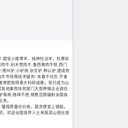
.国宝小尾寒羊、纯种杜泊羊，杜寒杂
肉牛,利木赞肉牛,鲁西黄肉牛犊,西门
,德州驴,小驴驹,杂交驴,种公驴;建成牧
市场等技术服务! 本着不坑农,不害
速育肥取得重大科研成果。现已成为山
过各地畜牧扶贫部门大型养殖企业调往
驴客商,络绎不绝,销售范围辐射全国各
业务。
懂得质量论价格，莫贪便宜上错船。
货，欢迎全国各界人士来我梁山观光旅