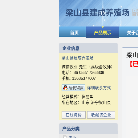
梁山县建成养殖场
首页
产品展示
关于
企业信息
梁山
梁山县建成养殖场
【
诚信牧业 先生（高级畜牧师）
x
电话：86-0537-7363809
手机: 13686377007
详细联系方式
经营模式：贸易型
所在地区：山东 济宁梁山县
在线询价
收藏该企业
产品分类
农业