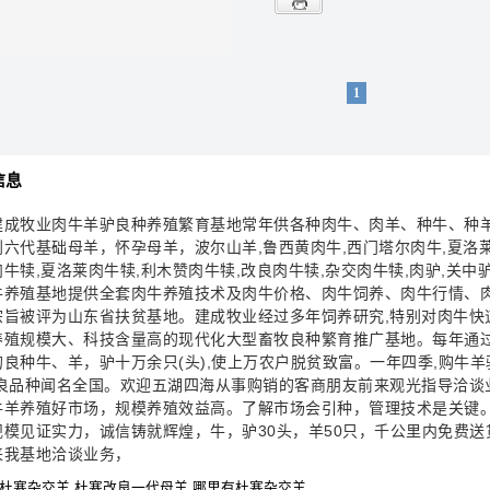
1
信息
建成牧业肉牛羊驴良种养殖繁育基地常年供各种肉牛、肉羊、种牛、种羊
到六代基础母羊，怀孕母羊，波尔山羊,鲁西黄肉牛,西门塔尔肉牛,夏洛莱
牛犊,夏洛莱肉牛犊,利木赞肉牛犊,改良肉牛犊,杂交肉牛犊,肉驴,关中驴
牛养殖基地提供全套肉牛养殖技术及肉牛价格、肉牛饲养、肉牛行情、肉牛
宗旨被评为山东省扶贫基地。建成牧业经过多年饲养研究,特别对肉牛快
养殖规模大、科技含量高的现代化大型畜牧良种繁育推广基地。每年通
的良种牛、羊，驴十万余只(头),使上万农户脱贫致富。一年四季,购牛羊
优良品种闻名全国。欢迎五湖四海从事购销的客商朋友前来观光指导洽谈
养殖好市场，规模养殖效益高。了解市场会引种，管理技术是关键。
见证实力，诚信铸就辉煌，牛，驴30头，羊50只，千公里内免费送
来我基地洽谈业务，
杜寒杂交羊,杜寒改良一代母羊,哪里有杜寒杂交羊