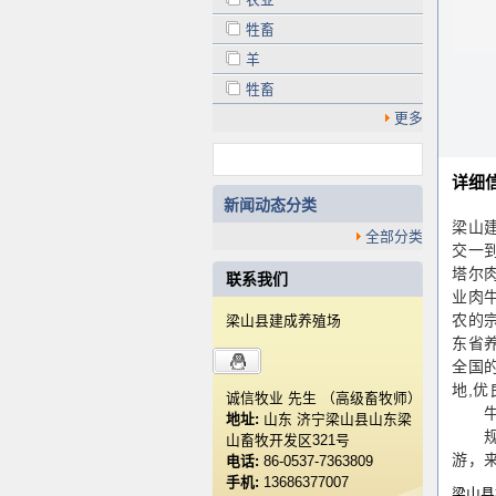
牲畜
羊
牲畜
更多
详细
新闻动态分类
梁山
全部分类
交一
塔尔肉
联系我们
业肉
农的
梁山县建成养殖场
东省
全国
地,
诚信牧业 先生 （高级畜牧师）
牛羊
地址:
山东 济宁梁山县山东梁
规模
山畜牧开发区321号
游，
电话:
86-0537-7363809
手机:
13686377007
梁山县